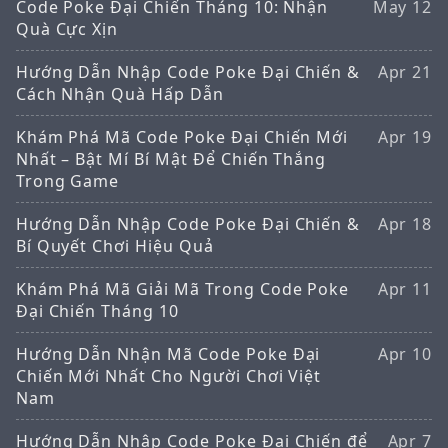
Code Poke Đại Chiến Tháng 10: Nhận
May 12
Quà Cực Xịn
Hướng Dẫn Nhập Code Poke Đại Chiến &
Apr 21
Cách Nhận Quà Hấp Dẫn
Khám Phá Mã Code Poke Đại Chiến Mới
Apr 19
Nhất – Bật Mí Bí Mật Để Chiến Thắng
Trong Game
Hướng Dẫn Nhập Code Poke Đại Chiến &
Apr 18
Bí Quyết Chơi Hiệu Quả
Khám Phá Mã Giải Mã Trong Code Poke
Apr 11
Đại Chiến Tháng 10
Hướng Dẫn Nhận Mã Code Poke Đại
Apr 10
Chiến Mới Nhất Cho Người Chơi Việt
Nam
Hướng Dẫn Nhập Code Poke Đại Chiến để
Apr 7