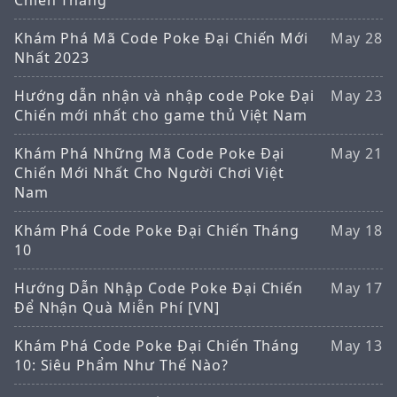
Khám Phá Mã Code Poke Đại Chiến Mới
May 28
Nhất 2023
Hướng dẫn nhận và nhập code Poke Đại
May 23
Chiến mới nhất cho game thủ Việt Nam
Khám Phá Những Mã Code Poke Đại
May 21
Chiến Mới Nhất Cho Người Chơi Việt
Nam
Khám Phá Code Poke Đại Chiến Tháng
May 18
10
Hướng Dẫn Nhập Code Poke Đại Chiến
May 17
Để Nhận Quà Miễn Phí [VN]
Khám Phá Code Poke Đại Chiến Tháng
May 13
10: Siêu Phẩm Như Thế Nào?