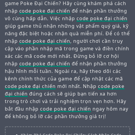
game Poke Đại Chiến? Hãy cùng khám phá cách
nhập
code poke đại chiến
để nhận phần thưởng
vô cùng hấp dẫn. Việc nhập
code poke đại chiến
giúp game thủ nhận những vật phẩm quý giá, kỹ
năng đặc biệt hoặc nhận quà miễn phí. Để có thể
nhập
code poke đại chiến
, người chơi cần truy
cập vào phần nhập mã trong game và điền chính
xác các mã code mới nhất. Đừng bỏ lỡ cơ hội
nhập
code poke đại chiến
để nhận phần thưởng
hậu hĩnh mỗi tuần. Ngoài ra, hãy theo dõi các
kênh chính thức của game để cập nhật các mã
code poke đại chiến
mới nhất. Nhập
code poke
đại chiến
đúng cách sẽ giúp bạn tiến xa hơn
trong trò chơi và trải nghiệm trọn vẹn hơn. Hãy
bắt đầu nhập
code poke đại chiến
ngay hôm nay
để không bỏ lỡ các phần thưởng giá trị!