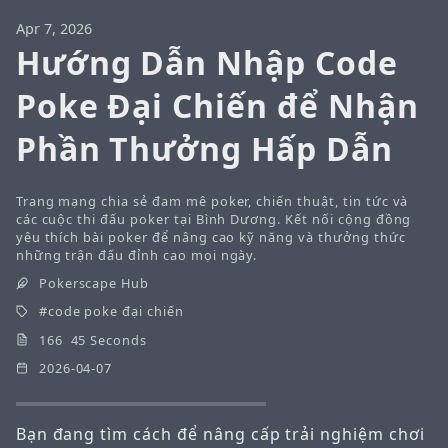
Apr 7, 2026
Hướng Dẫn Nhập Code
Poke Đại Chiến để Nhận
Phần Thưởng Hấp Dẫn
Trang mạng chia sẻ đam mê poker, chiến thuật, tin tức và
các cuộc thi đấu poker tại Bình Dương. Kết nối cộng đồng
yêu thích bài poker để nâng cao kỹ năng và thưởng thức
những trận đấu đỉnh cao mọi ngày.
Pokerscape Hub
code poke đại chiến
166 45 Seconds
2026-04-07
Bạn đang tìm cách để nâng cấp trải nghiệm chơi