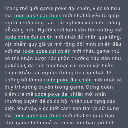
Trong thế giới game poke đại chiến, việc sở hữu
mã
code poke đại chiến
mới nhất là yếu tố giúp
người chơi nâng cao trải nghiệm và chiến thắng
dễ dàng hơn. Người chơi luôn săn tìm những mã
code poke đại chiến
mới nhất để nhận quà tặng,
vật phẩm quý giá và mở rộng đội hình chiến đấu.
Với mã
code poke đại chiến
mới nhất, game thủ
có thể nhận được các phần thưởng hấp dẫn như
pokéball, đá tiến hóa hoặc các nhân vật hiếm.
Tham khảo các nguồn thông tin cập nhật để
không bỏ lỡ mã
code poke đại chiến
mới nhất và
duy trì vương quyền trong game. Đừng quên
kiểm tra mã
code poke đại chiến
mới nhất
thường xuyên để có cơ hội nhận quà tặng đặc
biệt. Như vậy, việc biết cách săn tìm và sử dụng
mã
code poke đại chiến
mới nhất sẽ giúp bạn
chơi game hiệu quả và thú vị hơn bao giờ hết.