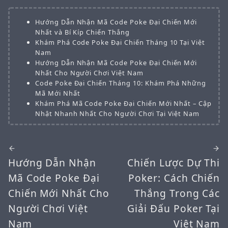
Hướng Dẫn Nhận Mã Code Poke Đại Chiến Mới
Nhất và Bí Kíp Chiến Thắng
Khám Phá Code Poke Đại Chiến Tháng 10 Tại Việt
Nam
Hướng Dẫn Nhận Mã Code Poke Đại Chiến Mới
Nhất Cho Người Chơi Việt Nam
Code Poke Đại Chiến Tháng 10: Khám Phá Những
Mã Mới Nhất
Khám Phá Mã Code Poke Đại Chiến Mới Nhất – Cập
Nhật Nhanh Nhất Cho Người Chơi Tại Việt Nam
Hướng Dẫn Nhận
Chiến Lược Dự Thi
Mã Code Poke Đại
Poker: Cách Chiến
Chiến Mới Nhất Cho
Thắng Trong Các
Người Chơi Việt
Giải Đấu Poker Tại
Nam
Việt Nam