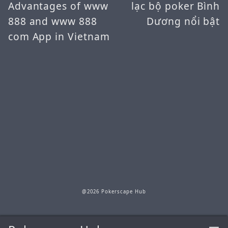
Advantages of www
lạc bộ poker Bình
888 and www 888
Dương nổi bật
com App in Vietnam
@2026 Pokerscape Hub