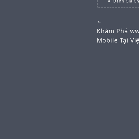
Đánh Giá Ch
Khám Phá ww
Mobile Tại V