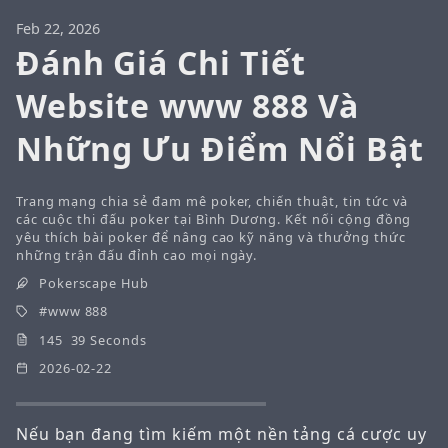
Feb 22, 2026
Đánh Giá Chi Tiết
Website www 888 Và
Những Ưu Điểm Nổi Bật
Trang mạng chia sẻ đam mê poker, chiến thuật, tin tức và
các cuộc thi đấu poker tại Bình Dương. Kết nối cộng đồng
yêu thích bài poker để nâng cao kỹ năng và thưởng thức
những trận đấu đỉnh cao mọi ngày.
Pokerscape Hub
www 888
145 39 Seconds
2026-02-22
Nếu bạn đang tìm kiếm một nền tảng cá cược uy