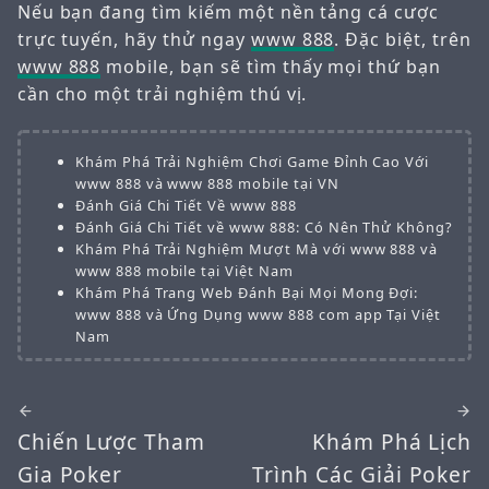
Nếu bạn đang tìm kiếm một nền tảng cá cược
trực tuyến, hãy thử ngay
www 888
. Đặc biệt, trên
www 888
mobile, bạn sẽ tìm thấy mọi thứ bạn
cần cho một trải nghiệm thú vị.
Khám Phá Trải Nghiệm Chơi Game Đỉnh Cao Với
www 888 và www 888 mobile tại VN
Đánh Giá Chi Tiết Về www 888
Đánh Giá Chi Tiết về www 888: Có Nên Thử Không?
Khám Phá Trải Nghiệm Mượt Mà với www 888 và
www 888 mobile tại Việt Nam
Khám Phá Trang Web Đánh Bại Mọi Mong Đợi:
www 888 và Ứng Dụng www 888 com app Tại Việt
Nam
Chiến Lược Tham
Khám Phá Lịch
Gia Poker
Trình Các Giải Poker