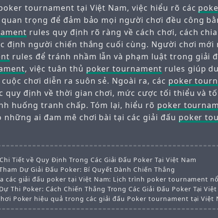
poker tournament tại Việt Nam, việc hiểu rõ các
poke
ất quan trọng để đảm bảo mọi người chơi đều công bằn
nament
rules quy định rõ ràng về cách chơi, cách chia
ác định người chiến thắng cuối cùng. Người chơi mớ
ent
rules để tránh nhầm lẫn và phạm luật trong giải 
nament
, việc tuân thủ
poker tournament
rules giúp du
 cuộc chơi diễn ra suôn sẻ. Ngoài ra, các
poker tour
 quy định về thời gian chơi, mức cược tối thiểu và t
ình huống tranh chấp. Tóm lại, hiểu rõ
poker tourna
o những ai đam mê chơi bài tại các giải đấu
poker to
hi Tiết về Quy Định Trong Các Giải Đấu Poker Tại Việt Nam
Tham Dự Giải Đấu Poker: Bí Quyết Dành Chiến Thắng
a các giải đấu poker tại Việt Nam: Lịch trình poker tournament nổ
Dự Thi Poker: Cách Chiến Thắng Trong Các Giải Đấu Poker Tại Việ
chơi Poker hiệu quả trong các giải đấu Poker tournament tại Việt