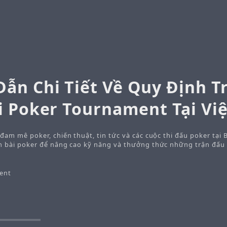
ẫn Chi Tiết Về Quy Định T
i Poker Tournament Tại Vi
đam mê poker, chiến thuật, tin tức và các cuộc thi đấu poker tại 
h bài poker để nâng cao kỹ năng và thưởng thức những trận đấu 
ent