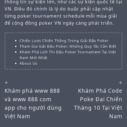
thông tin sự kiện lơn, như các sự kiện quốc tế tại
VN. Điều đó chính là lý do buộc phải cập nhật
từng poker tournament schedule mỗi mùa giải
để cộng đồng poker VN ngày càng phát triển.
Chiến Lược Chiến Thắng Trong Giải Đấu Poker
Tham Gia Giải Đấu Poker: Những Quy Tắc Cần Biết
Khám Phá Lịch Thi Đấu Poker Tournament Tại Việt
Nam Mới Nhất
About Us
Khám phá www 888
Khám Phá Code
và www 888 com
Poke Đại Chiến
app cho người dùng
Tháng 10 Tại Việt
Việt Nam
Nam