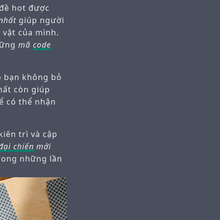
 đề hot được
nhất
giúp người
 vật của mình.
những
mã
code
p bạn không bỏ
ất còn giúp
ể có thể nhận
kiên trì và cập
đại chiến
mới
trong những lần