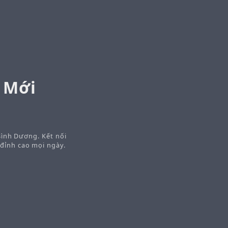
 Mới
Bình Dương. Kết nối
đỉnh cao mọi ngày.