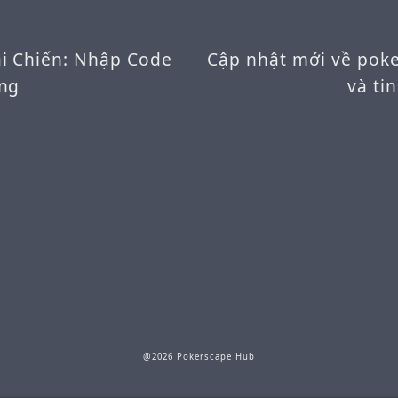
i Chiến: Nhập Code
Cập nhật mới về pok
ng
và ti
@2026 Pokerscape Hub