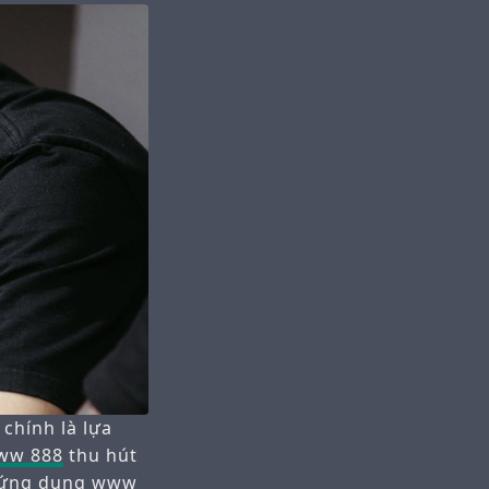
chính là lựa
ww 888
thu hút
 ứng dụng
www