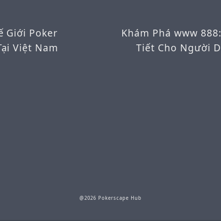
 Giới Poker
Khám Phá www 888:
ại Việt Nam
Tiết Cho Người 
@2026 Pokerscape Hub