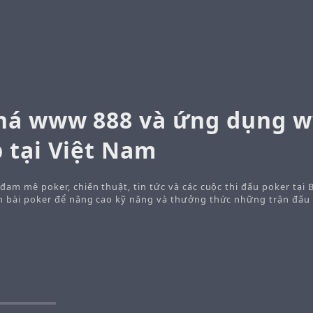
há www 888 và ứng dụng 
 tại Việt Nam
đam mê poker, chiến thuật, tin tức và các cuộc thi đấu poker tại 
h bài poker để nâng cao kỹ năng và thưởng thức những trận đấu 