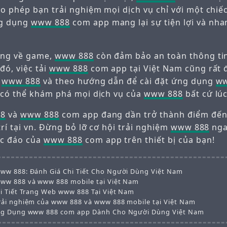
 phép bạn trải nghiệm mọi dịch vụ chỉ với một chiếc
ng dụng
www 888
com app mang lại sự tiện lợi và nh
ạng về game,
www 888
còn đảm bảo an toàn thông ti
đó, việc tải
www 888
com app tại Việt Nam cũng rất 
p
www 888
và theo hướng dẫn để cài đặt ứng dụng
ww
 có thể khám phá mọi dịch vụ của
www 888
bất cứ lúc
88
và
www 888
com app đang dần trở thành điểm đến
rí tại vn. Đừng bỏ lỡ cơ hội trải nghiệm
www 888
nga
c đáo của
www 888
com app trên thiết bị của bạn!
w 888: Đánh Giá Chi Tiết Cho Người Dùng Việt Nam
ww 888 và www 888 mobile tại Việt Nam
i Tiết Trang Web www 888 Tại Việt Nam
ải nghiệm của www 888 và www 888 mobile tại Việt Nam
ng Dụng www 888 com app Dành Cho Người Dùng Việt Nam