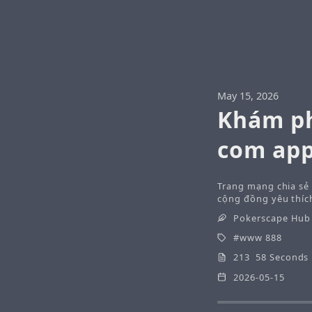
May 15, 2026
Khám p
com app
Trang mạng chia sẻ 
cộng đồng yêu thíc
Pokerscape Hub
www 888
213 58 Seconds
2026-05-15