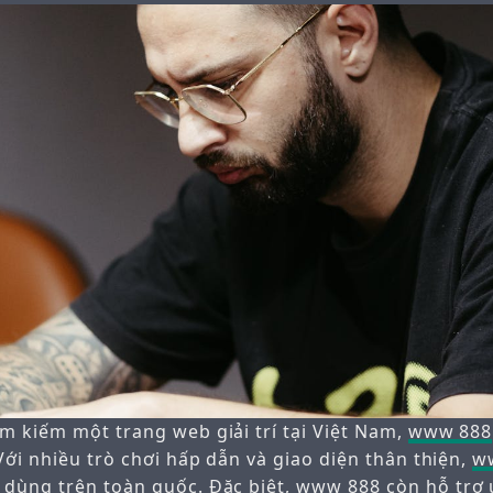
m kiếm một trang web giải trí tại Việt Nam,
www 888
Với nhiều trò chơi hấp dẫn và giao diện thân thiện,
w
dùng trên toàn quốc. Đặc biệt,
www 888
còn hỗ trợ