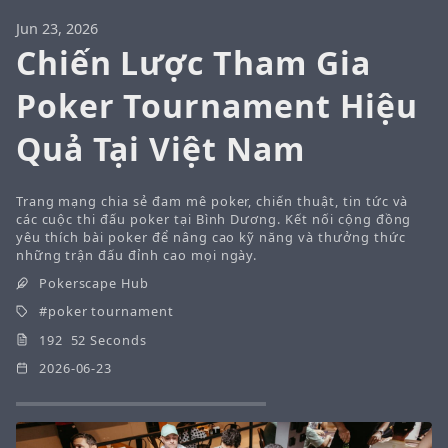
Jun 23, 2026
Chiến Lược Tham Gia
Poker Tournament Hiệu
Quả Tại Việt Nam
Trang mạng chia sẻ đam mê poker, chiến thuật, tin tức và
các cuộc thi đấu poker tại Bình Dương. Kết nối cộng đồng
yêu thích bài poker để nâng cao kỹ năng và thưởng thức
những trận đấu đỉnh cao mọi ngày.
Pokerscape Hub
poker tournament
192 52 Seconds
2026-06-23