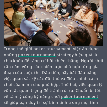
Trong thế giới poker tournament, việc áp dụng
những
poker tournament
strategy hiệu quả là
chìa khóa để tăng cơ hội chiến thắng. Người chơi
cần nắm vững các chiến lược phù hợp từng giai
đoạn của cuộc thi. Đầu tiên, hãy bắt đầu bằng
việc quan sát kỹ các đối thủ và điều chỉnh cách
chơi của mình cho phù hợp. Thứ hai, việc quản lý
vốn rất quan trọng để tránh rủi ro. Chuẩn bị tốt
về tâm lý cùng kỹ năng chơi
poker tournament
sẽ giúp bạn duy trì sự bình tĩnh trong mọi tình